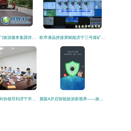
探秘北京市天安门旅游服务集团存仓处 世界工厂网视角下的游览景区管理新篇章
欧帝液晶拼接屏赋能济宁三号煤矿安全，旅游软件在产业融合中的新探索
中煤集团与市老科协领导到济宁市智建科技孵化基地考察合作
翼眼A开启智能旅游新视界——旅游软件研发的技术与文化要点